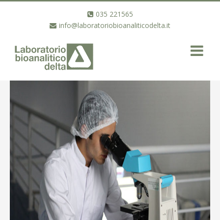
035 221565
info@laboratoriobioanaliticodelta.it