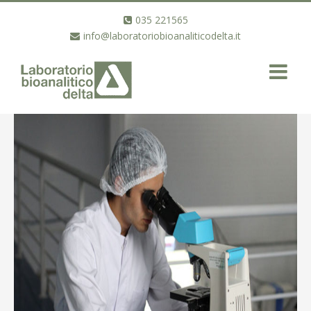
035 221565
info@laboratoriobioanaliticodelta.it