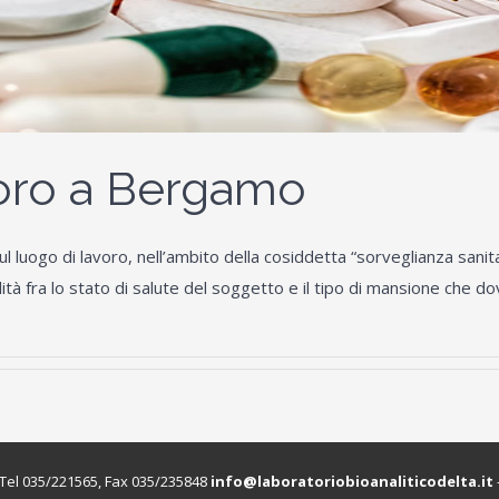
voro a Bergamo
l luogo di lavoro, nell’ambito della cosiddetta “sorveglianza sanit
tà fra lo stato di salute del soggetto e il tipo di mansione che 
 Tel 035/221565, Fax 035/235848
info@laboratoriobioanaliticodelta.it