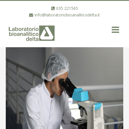
035 221565
info@laboratoriobioanaliticodelta.it